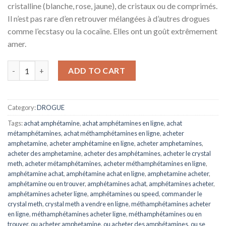
cristalline (blanche, rose, jaune), de cristaux ou de comprimés.
Il n’est pas rare d’en retrouver mélangées à d’autres drogues
comme l’ecstasy ou la cocaïne. Elles ont un goût extrêmement
amer.
Amphetamine ou Speed Archives - Acheter Drogue en ligne qua
ADD TO CART
Category:
DROGUE
Tags:
achat amphétamine
,
achat amphétamines en ligne
,
achat
métamphétamines
,
achat méthamphétamines en ligne
,
acheter
amphetamine
,
acheter amphétamine en ligne
,
acheter amphetamines
,
acheter des amphetamine
,
acheter des amphétamines
,
acheter le crystal
meth
,
acheter métamphétamines
,
acheter méthamphétamines en ligne
,
amphétamine achat
,
amphétamine achat en ligne
,
amphetamine acheter
,
amphétamine ou en trouver
,
amphétamines achat
,
amphétamines acheter
,
amphétamines acheter ligne
,
amphétamines ou speed
,
commander le
crystal meth
,
crystal meth a vendre en ligne
,
méthamphétamines acheter
en ligne
,
méthamphétamines acheter ligne
,
méthamphétamines ou en
trouver
,
ou acheter amphetamine
,
ou acheter des amphétamines
,
ou se