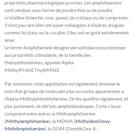
propriétés pharmacologiques proches. Les amphétamines
sont vendues sous forme de poudre fine ou de poudre
cristalline (blanche, rose, jaune), de cristaux ou de comprimés.
Il n’est pas rare d’en retrouver mélangées à d’autres drogues
comme l’ecstasy ou la cocaïne. Elles ont un goût extrêmement
amer.
Le terme Amphétamine désigne une substance psychotrope
aux propriétés stimulante, de la famille des
Phényléthylamines, appelée Alpha-
MéthylPHénEThylAMINE.
Par extension cette appellation est également devenue le
nom d’un groupe de molécules plus ou moins apparentées à
l’Alpha‑Méthylphénéthylamine. On les qualifies également, et
plus justement, de dérivés amphétaminiques. Cette classe
comprend entre autres la Méthamphétamine
(
Méthylamphétamine
), la MDMA (
MéthylèneDioxy-
MéthAmphétamine
), le DOM (DiméthOxy-4-