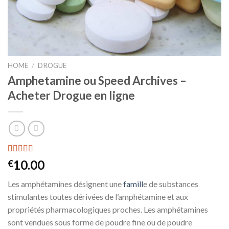
HOME
/
DROGUE
Amphetamine ou Speed Archives –
Acheter Drogue en ligne
Rated
10
10.00
€
3.80
out
of 5
Les amphétamines désignent une
famill
e de substances
based on
customer
stimulantes toutes dérivées de l’amphétamine et aux
ratings
propriétés pharmacologiques proches. Les amphétamines
sont vendues sous forme de poudre fine ou de poudre