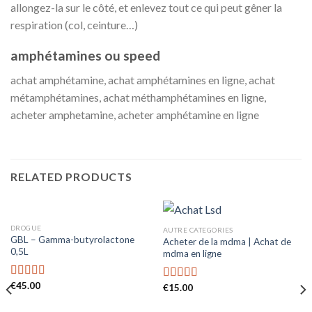
allongez-la sur le côté, et enlevez tout ce qui peut gêner la
respiration (col, ceinture…)
amphétamines ou speed
achat amphétamine, achat amphétamines en ligne, achat
métamphétamines, achat méthamphétamines en ligne,
acheter amphetamine, acheter amphétamine en ligne
RELATED PRODUCTS
DROGUE
AUTRE CATEGORIES
GBL – Gamma-butyrolactone
Acheter de la mdma | Achat de
0,5L
mdma en ligne
€
45.00
Rated
€
15.00
Rated
3.67
out
4.11
out
of 5
of 5