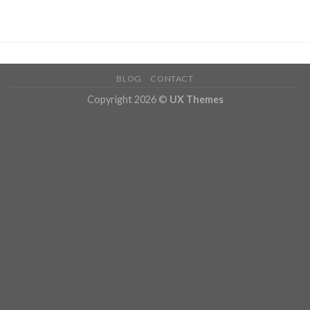
3.80
out
of 5
BLOG
CONTACT
Copyright 2026 ©
UX Themes