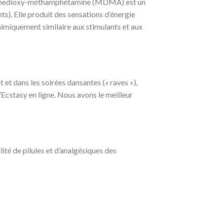
ylènedioxy-méthamphétamine (MDMA) est un
s). Elle produit des sensations d’énergie
chimiquement similaire aux stimulants et aux
et dans les soirées dansantes (« raves »),
’Ecstasy en ligne. Nous avons le meilleur
ité de pilules et d’analgésiques des