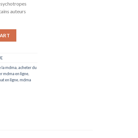
psychotropes
tains auteurs
 mdma en ligne quantity
CART
E
e la mdma
,
acheter du
er mdma en ligne
,
t en ligne
,
mdma