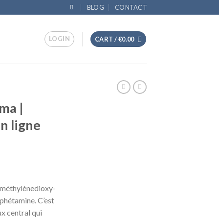
BLOG
CONTACT
LOGIN
CART /
€
0.00
ma |
n ligne
-méthylènedioxy-
hétamine. C’est
x central qui