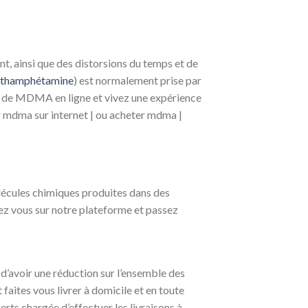
t, ainsi que des distorsions du temps et de
éthamphétamine
) est normalement prise par
les de MDMA en ligne et vivez une expérience
 mdma sur internet | ou acheter mdma |
écules chimiques produites dans des
dez vous sur notre plateforme et passez
d’avoir une réduction sur l’ensemble des
 faites vous livrer à domicile et en toute
rts chargée d’effectuer les livraisons à