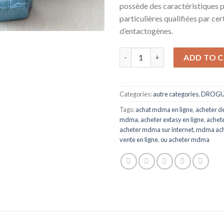
possède des caractéristiques 
particulières qualifiées par cer
d’entactogènes.
Acheter de la mdma | Achat de
ADD TO 
Categories:
autre categories
,
DROGU
Tags:
achat mdma en ligne
,
acheter d
mdma
,
acheter extasy en ligne
,
achet
acheter mdma sur internet
,
mdma acha
vente en ligne
,
ou acheter mdma