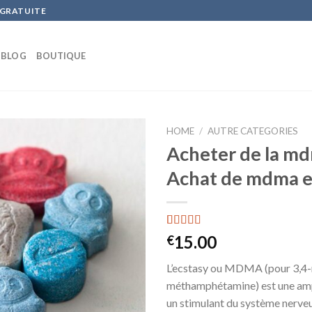
 GRATUITE
BLOG
BOUTIQUE
HOME
/
AUTRE CATEGORIES
Acheter de la md
Achat de mdma e
Rated
9
15.00
€
4.11
out
of 5 based
L’ecstasy ou MDMA (pour 3,4
on
customer
méthamphétamine) est une amp
ratings
un stimulant du système nerveu