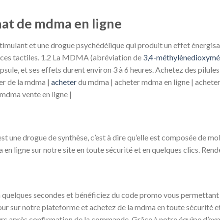
hat de mdma en ligne
timulant et une drogue psychédélique qui produit un effet énergisan
ences tactiles. 1.2 La MDMA (abréviation de
3,4-méthylènedioxym
sule, et ses effets durent environ 3 à 6 heures. Achetez des pilu
er de la mdma |
acheter
du mdma | acheter mdma en ligne | acheter
 mdma vente en ligne |
ne drogue de synthèse, c’est à dire qu’elle est composée de mol
en ligne sur notre site en toute sécurité et en quelques clics. Ren
en quelques secondes et bénéficiez du code promo vous permettant 
 tour sur notre plateforme et achetez de la mdma en toute sécurité et
ours après confirmation de la commande. Grâce à notre équipe d’expe