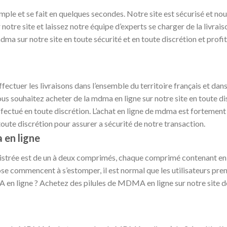
imple et se fait en quelques secondes. Notre site est sécurisé et no
r notre site et laissez notre équipe d’experts se charger de la livr
ma sur notre site en toute sécurité et en toute discrétion et profite
fectuer les livraisons dans l’ensemble du territoire français et dans 
ous souhaitez acheter de la mdma en ligne sur notre site en toute d
effectué en toute discrétion. L’achat en ligne de mdma est fortement
toute discrétion pour assurer a sécurité de notre transaction.
 en ligne
istrée est de un à deux comprimés, chaque comprimé contenant e
se commencent à s’estomper, il est normal que les utilisateurs p
n ligne ? Achetez des pilules de MDMA en ligne sur notre site de