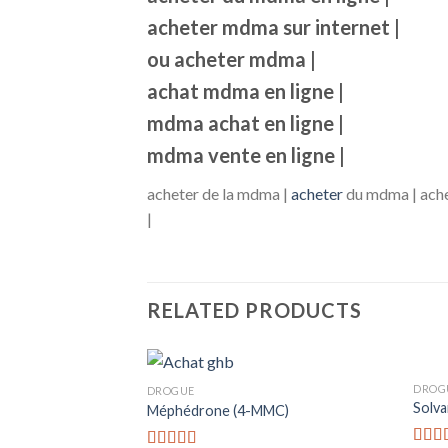
acheter mdma sur internet |
ou acheter mdma |
achat mdma en ligne |
mdma achat en ligne |
mdma vente en ligne |
acheter de la mdma |
acheter
du mdma | ache
|
RELATED PRODUCTS
DROG
DROGUE
Solva
 ligne
Méphédrone (4-MMC)