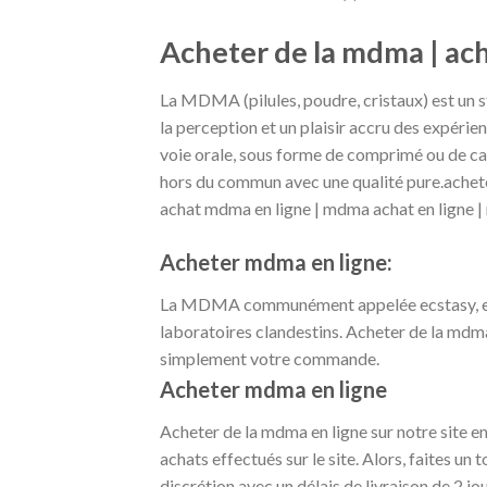
Acheter de la mdma | ac
La MDMA (pilules, poudre, cristaux) est un s
la perception et un plaisir accru des expéri
voie orale, sous forme de comprimé ou de cap
hors du commun avec une qualité pure.achet
achat mdma en ligne | mdma achat en ligne |
Acheter mdma en ligne:
La MDMA communément appelée ecstasy, est u
laboratoires clandestins. Acheter de la mdma 
simplement votre commande.
Acheter mdma en ligne
Acheter de la mdma en ligne sur notre site 
achats effectués sur le site. Alors, faites un
discrétion avec un délais de livraison de 2 j