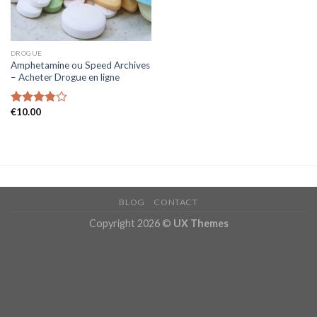
DROGUE
Amphetamine ou Speed Archives
– Acheter Drogue en ligne
€
10.00
Rated
3.80
out
of 5
BLOG
CONTACT
Copyright 2026 ©
UX Themes