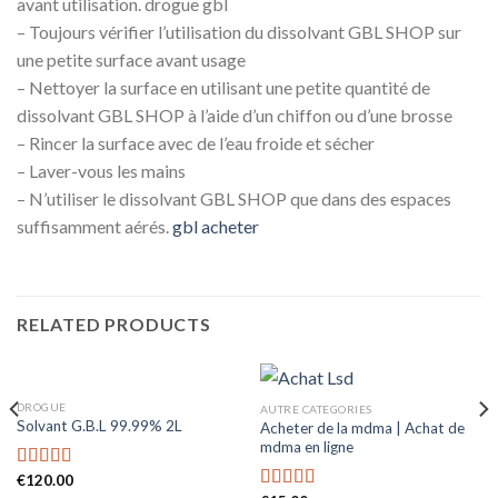
avant utilisation. drogue gbl
– Toujours vérifier l’utilisation du dissolvant GBL SHOP sur
une petite surface avant usage
– Nettoyer la surface en utilisant une petite quantité de
dissolvant GBL SHOP à l’aide d’un chiffon ou d’une brosse
– Rincer la surface avec de l’eau froide et sécher
– Laver-vous les mains
– N’utiliser le dissolvant GBL SHOP que dans des espaces
suffisamment aérés.
gbl acheter
RELATED PRODUCTS
DROGUE
AUTRE CATEGORIES
Solvant G.B.L 99.99% 2L
Acheter de la mdma | Achat de
mdma en ligne
€
120.00
Rated