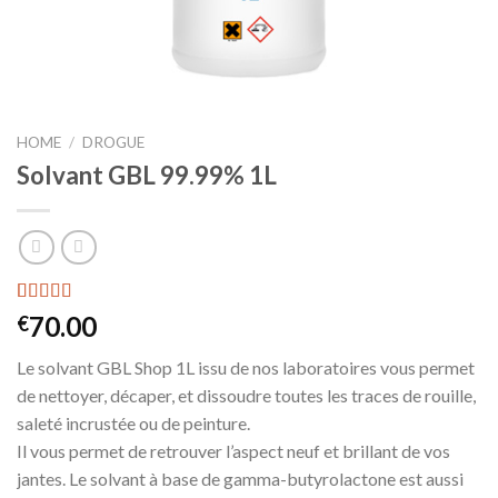
HOME
/
DROGUE
Solvant GBL 99.99% 1L
Rated
9
70.00
€
4.11
out
of 5 based
Le solvant GBL Shop 1L issu de nos laboratoires vous permet
on
customer
de nettoyer, décaper, et dissoudre toutes les traces de rouille,
ratings
saleté incrustée ou de peinture.
Il vous permet de retrouver l’aspect neuf et brillant de vos
jantes. Le solvant à base de gamma-butyrolactone est aussi