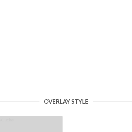
COMMENT AVOIR LA
NNE KETAMINE EN LIGNE
ACHETER KETAMINE EN
UDRE | achat ketamine en ligne
kétamine en poudre, acheter
kétamine poudre [...]
OVERLAY STYLE