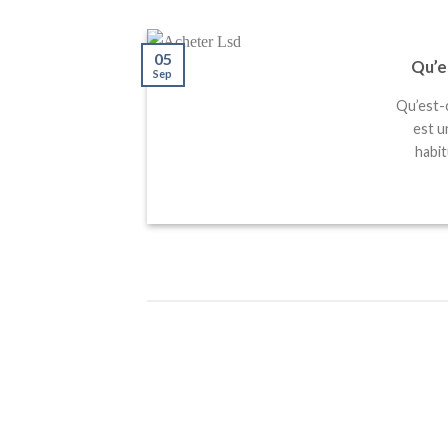
05
Qu’e
Sep
Qu’est-
est u
habit